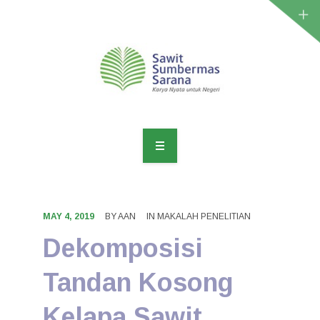
LABORATORIUM ANALITIK
LAYANAN AGRONOMI
MAY 4, 2019
BY
AAN
IN
MAKALAH PENELITIAN
PRODUK
Dekomposisi
PENELITIAN
Tandan Kosong
ARTIKEL
Kelapa Sawit