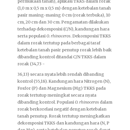
permukaan tanah), aplikasi TKKS dalam rorak
(1,0 m x 0,5 m x 0,5 m) dengan ketebalan tanah
pasir masing-masing 0 cm (rorak terbuka), 10
cm, 20 cm dan 30 cm. Pengamatan dilakukan
terhadap dekomposisi (C/N), kandungan hara
serta populasi
O. rhinoceros
. Dekomposisi TKKS
dalam rorak tertutup pada berbagai taraf
ketebalan tanah pasir penutup rorak lebih baik
dibanding kontrol ditandai C/N TKKS dalam
rorak (34,73 -
36,13) secara nyata lebih rendah dibanding
kontrol (55,18). Kandungan hara Nitrogen (N),
Fosfor (P) dan Magnesium (Mg) TKKS pada
rorak tertutup meningkat secara nyata
dibanding kontrol. Populasi
O. rhinoceros
dalam
rorak berkorelasi negatif dengan ketebalan
tanah penutup. Rorak tertutup meningkatkan
dekomposisi TKKS dan kandungan hara (N, P
dan Mg), serta ketebalan penutup rorak dapat