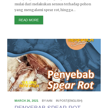
mulai dari melakukan sensus terhadap pohon
yang mengalami spear rot, hingga…
READ MORE
MARCH 26, 2021
BY
AAN
IN
POST(ENGLISH)
PENYEBAB SPEAR ROT