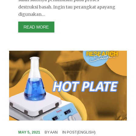
destruksi basah. Ingin tau perangkat apayang
digunakan…
READ MORE
MAY 5, 2021
BY
AAN
IN
POST(ENGLISH)