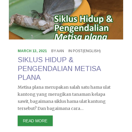
MARCH 13, 2021
BY
AAN
IN
POST(ENGLISH)
SIKLUS HIDUP &
PENGENDALIAN METISA
PLANA
Metisa plana merupakan salah satu hama ulat
kantong yang merugikan tanaman kelapa
sawit, bagaimana siklus hama ulat kantung
tersebut? Dan bagaimana cara…
READ MORE